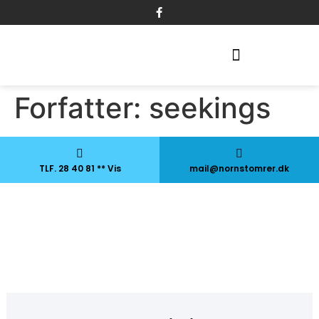
Forfatter:
seekings
TLF. 28 40 81 ** Vis
mail@nornstomrer.dk