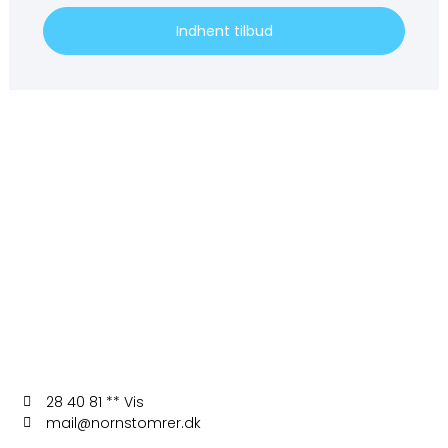
Indhent tilbud
28 40 81 ** Vis
mail@nornstomrer.dk